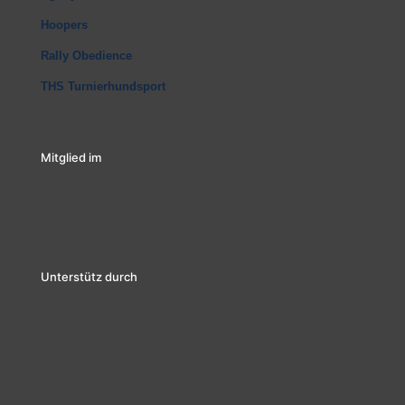
Hoopers
Rally Obedience
THS Turnierhundsport
Mitglied im
Unterstütz durch