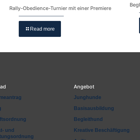
Beg
Rally-Obedience-Turnier mit einer Premiere
Read more
ad
Angebot
meantrag
Junghunde
g
Basisausbildung
ftsordnung
Begleithund
t- und
Kreative Beschäftigung
htungsordnung