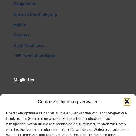
Begleithund
Kreative Beschäftigung
Agility
Hoopers
Rally Obedience
THS Turnierhundsport
Mitglied im
Cookie-Zustimmung verwalten
Um dir ein optimales Erlebnis zu bieten, verwenden wir Technologien wie
Cookies, um Geräteinformationen zu speichern und/oder darauf
Unterstütz durch
zuzugreifen. Wenn du diesen Technologien zustimmst, können wir Daten
wie das Surfverhalten oder eindeutige IDs auf dieser Website verarbeiten.
Wenn du deine Zustimmung nicht erteilst oder zurückziehst, können