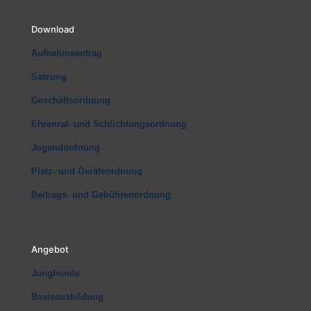
Download
Aufnahmeantrag
Satzung
Geschäftsordnung
Ehrenrat- und Schlichtungsordnung
Jugendordnung
Platz- und Geräteordnung
Beitrags- und Gebührenordnung
Angebot
Junghunde
Basisausbildung