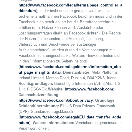
https://www.facebook.com/legal/terms/page_controller_a
ddendum
), in der insbesondere geregelt wird, welche
Sicherheitsmaßnahmen Facebook beachten muss und in der
Facebook sich bereit erklärt hat die Betroffenenrechte zu
erfüllen (d. h. Nutzer können z. B. Auskünfte oder
Löschungsanfragen direkt an Facebook richten). Die Rechte
der Nutzer (insbesondere auf Auskunft, Löschung,
Widerspruch und Beschwerde bei zuständiger
Aufsichtsbehörde), werden durch die Vereinbarungen mit
Facebook nicht eingeschränkt. Weitere Hinweise finden sich
in den "Informationen zu Seiten-Insights"
(
https://www.facebook.com/legal/terms/information_abo
ut_page_insights_data
);
Dienstanbieter:
Meta Platforms
Ireland Limited, Merrion Road, Dublin 4, D04 X2K5, Irland;
Rechtsgrundlagen:
Berechtigte Interessen (Art. 6 Abs. 1 S.
1 lit. f) DSGVO);
Website:
https://www.facebook.com
;
Datenschutzerklärung:
https://www.facebook.com/about/privacy
;
Grundlage
Drittlandübermittlung:
EU-US Data Privacy Framework
(DPF),
Standardvertragsklauseln
(
https://www.facebook.com/legal/EU_data_transfer_adde
ndum
).
Weitere Informationen:
Vereinbarung gemeinsamer
Verantwortlichkeit: