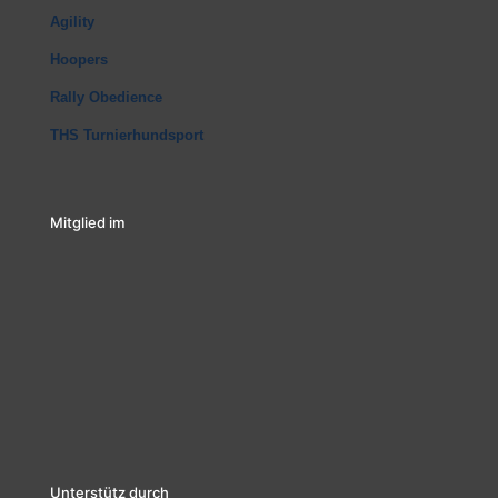
Agility
Hoopers
Rally Obedience
THS Turnierhundsport
Mitglied im
Unterstütz durch