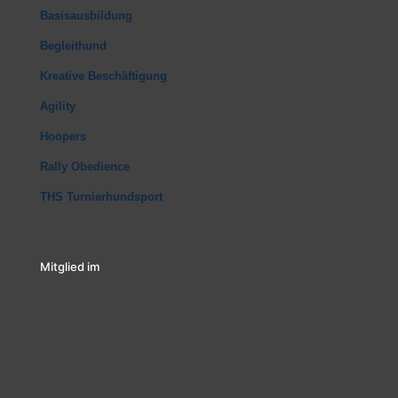
Basisausbildung
Begleithund
Kreative Beschäftigung
Agility
Hoopers
Rally Obedience
THS Turnierhundsport
Mitglied im