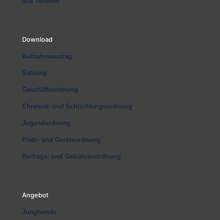
alle Termine
Download
Aufnahmeantrag
Satzung
Geschäftsordnung
Ehrenrat- und Schlichtungsordnung
Jugendordnung
Platz- und Geräteordnung
Beitrags- und Gebührenordnung
Angebot
Junghunde