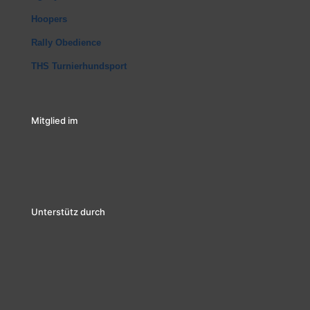
Hoopers
Rally Obedience
THS Turnierhundsport
Mitglied im
Unterstütz durch