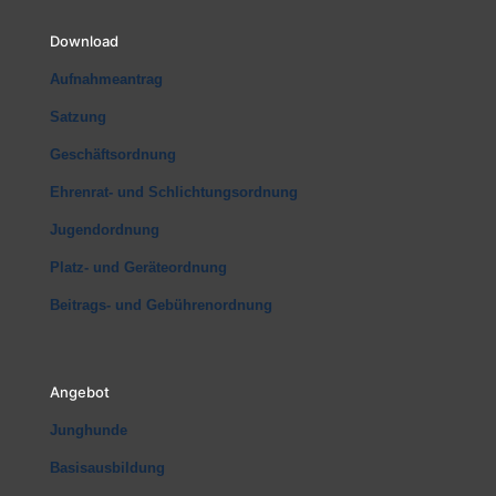
Download
Aufnahmeantrag
Satzung
Geschäftsordnung
Ehrenrat- und Schlichtungsordnung
Jugendordnung
Platz- und Geräteordnung
Beitrags- und Gebührenordnung
Angebot
Junghunde
Basisausbildung