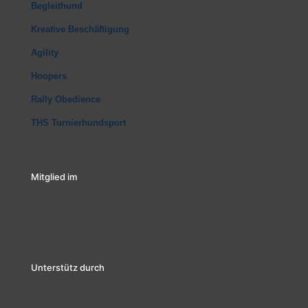
Begleithund
Kreative Beschäftigung
Agility
Hoopers
Rally Obedience
THS Turnierhundsport
Mitglied im
Unterstütz durch