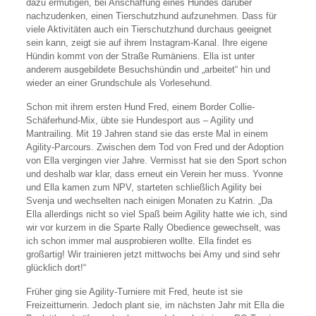
dazu ermutigen, bei Anschaffung eines Hundes darüber
nachzudenken, einen Tierschutzhund aufzunehmen. Dass für
viele Aktivitäten auch ein Tierschutzhund durchaus geeignet
sein kann, zeigt sie auf ihrem Instagram-Kanal. Ihre eigene
Hündin kommt von der Straße Rumäniens. Ella ist unter
anderem ausgebildete Besuchshündin und „arbeitet“ hin und
wieder an einer Grundschule als Vorlesehund.
Schon mit ihrem ersten Hund Fred, einem Border Collie-
Schäferhund-Mix, übte sie Hundesport aus – Agility und
Mantrailing. Mit 19 Jahren stand sie das erste Mal in einem
Agility-Parcours. Zwischen dem Tod von Fred und der Adoption
von Ella vergingen vier Jahre. Vermisst hat sie den Sport schon
und deshalb war klar, dass erneut ein Verein her muss. Yvonne
und Ella kamen zum NPV, starteten schließlich Agility bei
Svenja und wechselten nach einigen Monaten zu Katrin. „Da
Ella allerdings nicht so viel Spaß beim Agility hatte wie ich, sind
wir vor kurzem in die Sparte Rally Obedience gewechselt, was
ich schon immer mal ausprobieren wollte. Ella findet es
großartig! Wir trainieren jetzt mittwochs bei Amy und sind sehr
glücklich dort!“
Früher ging sie Agility-Turniere mit Fred, heute ist sie
Freizeitturnerin. Jedoch plant sie, im nächsten Jahr mit Ella die