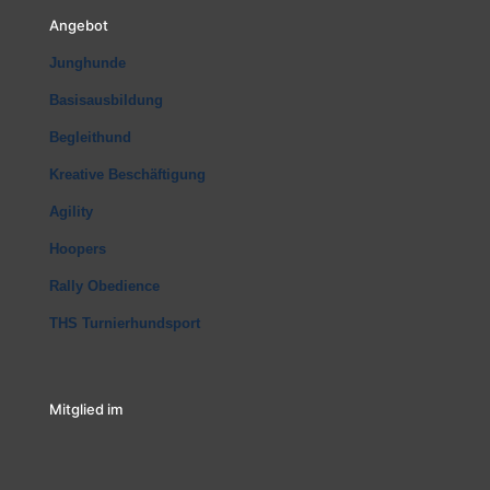
Angebot
Junghunde
Basisausbildung
Begleithund
Kreative Beschäftigung
Agility
Hoopers
Rally Obedience
THS Turnierhundsport
Mitglied im