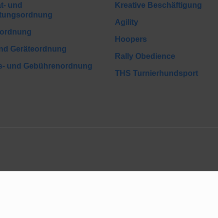
t- und
Kreative Beschäftigung
htungsordnung
Agility
ordnung
Hoopers
und Geräteordnung
Rally Obedience
gs- und Gebührenordnung
THS Turnierhundsport