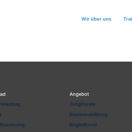
Wir über uns
Tra
ad
Angebot
meantrag
Junghunde
g
Basisausbildung
ftsordnung
Begleithund