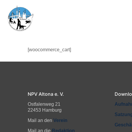
[woocommerce_cart]
NPV Altona e. V.
Downlo
Ostfalenweg 21
Aufnah
22453 Hamburg
Satzun
Mail an den
Verein
Geschä
Mail an die
Redaktion