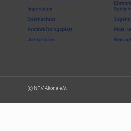
Ehrenra
Impressum
Schlic
Datenschutz
Jugend
Anfahrt/Traingsplatz
Platz- 
alle Termine
Beitra
(c) NPV Altona e.V.