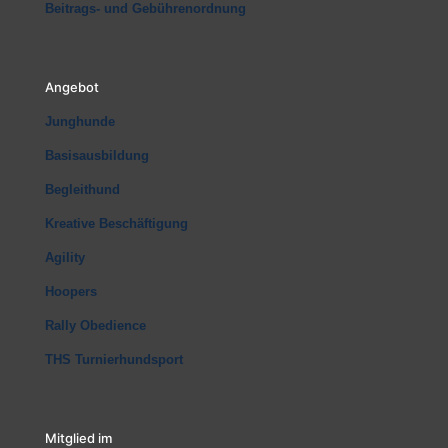
Beitrags- und Gebührenordnung
Angebot
Junghunde
Basisausbildung
Begleithund
Kreative Beschäftigung
Agility
Hoopers
Rally Obedience
THS Turnierhundsport
Mitglied im