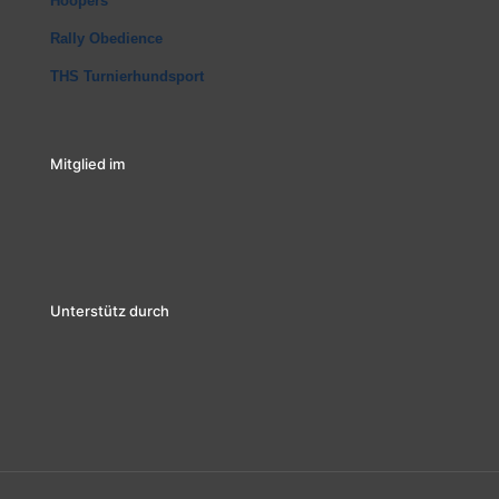
Hoopers
Rally Obedience
THS Turnierhundsport
Mitglied im
Unterstütz durch