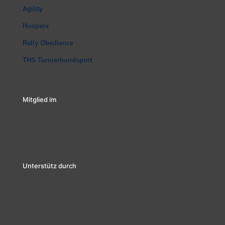
Agility
Hoopers
Rally Obedience
THS Turnierhundsport
Mitglied im
Unterstütz durch